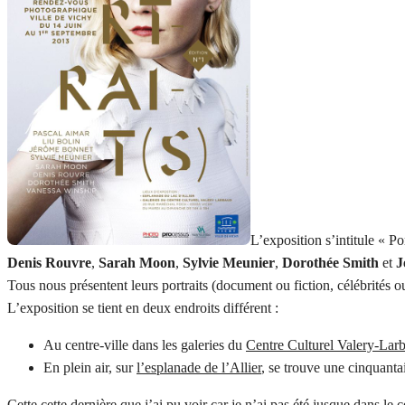
L’exposition s’intitule « Po
Denis Rouvre
,
Sarah Moon
,
Sylvie Meunier
,
Dorothée Smith
et
J
Tous nous présentent leurs portraits (document ou fiction, célébrités 
L’exposition se tient en deux endroits différent :
Au centre-ville dans les galeries du
Centre Culturel Valery-Lar
En plein air, sur
l’esplanade de l’Allier
, se trouve une cinquanta
Cette cette dernière que j’ai pu voir car je n’ai pas été jusque dans le ce