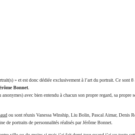
rtrait(s) » et est donc dédiée exclusivement à l’art du portrait. Ce sont 8
érôme Bonnet
.
ou anonymes) avec bien entendu à chacun son propre regard, sa propre sen
baud
ou sont réunis Vanessa Winship, Liu Bolin, Pascal Aimar, Denis 
ine de portraits de personnalités réalisés par Jérôme Bonnet.
ntre ville ou du moins si mais j’ai fait demi-tour quand j’ai vu toute cette