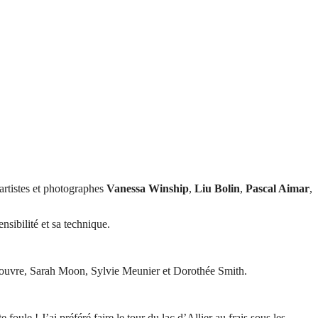
 artistes et photographes
Vanessa
Winship
,
Liu Bolin
,
Pascal Aimar
,
sibilité et sa technique.
Rouvre, Sarah Moon, Sylvie Meunier et Dorothée Smith.
 foule ! J’ai préféré faire le tour du lac d’Allier au frais sous les