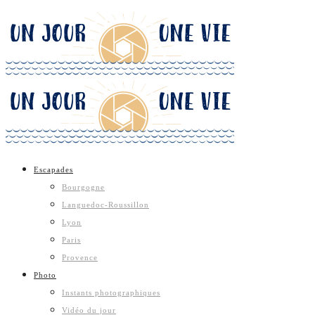
Escapades
Bourgogne
Languedoc-Roussillon
Lyon
Paris
Provence
Photo
Instants photographiques
Vidéo du jour