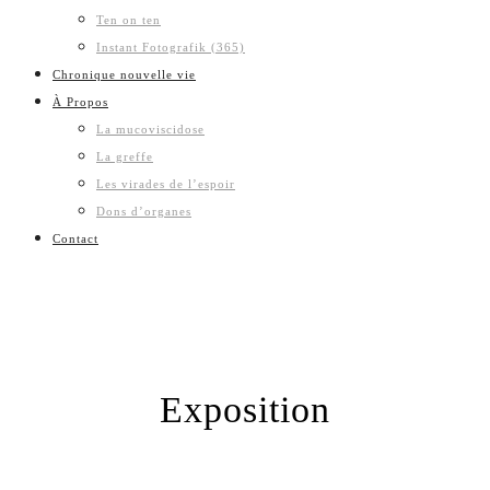
Ten on ten
Instant Fotografik (365)
Chronique nouvelle vie
À Propos
La mucoviscidose
La greffe
Les virades de l’espoir
Dons d’organes
Contact
Exposition