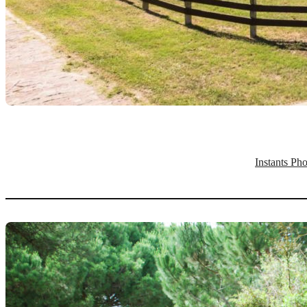
Instants Ph