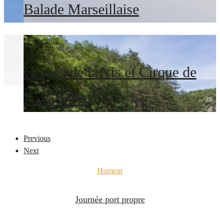
Balade Marseillaise
20 juin 2017
Gorges de la Vis et Cirque de
Navacelles
Previous
Next
Humeur
Journée port propre