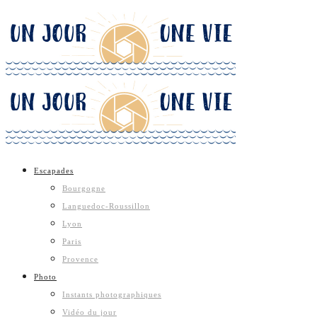
Escapades
Bourgogne
Languedoc-Roussillon
Lyon
Paris
Provence
Photo
Instants photographiques
Vidéo du jour