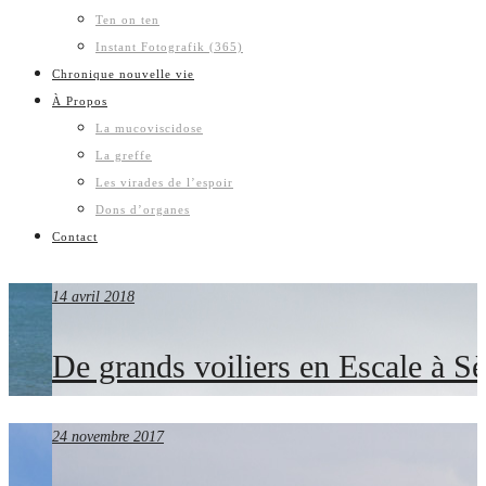
Ten on ten
Instant Fotografik (365)
Chronique nouvelle vie
À Propos
La mucoviscidose
La greffe
Les virades de l’espoir
Dons d’organes
Contact
14 avril 2018
De grands voiliers en Escale à Sè
24 novembre 2017