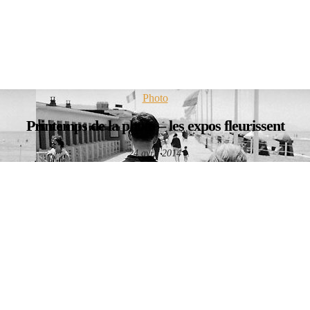
Photo
Printemps de la photo – les expos fleurissent
24 avril 2014