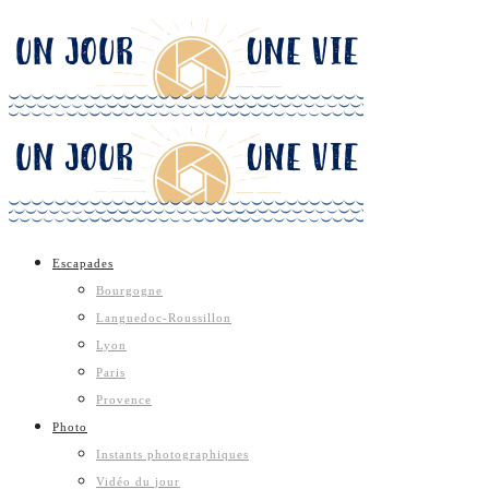
Escapades
Bourgogne
Languedoc-Roussillon
Lyon
Paris
Provence
Photo
Instants photographiques
Vidéo du jour