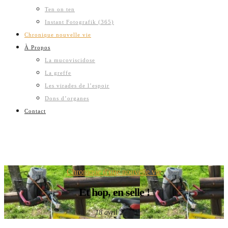
Ten on ten
Instant Fotografik (365)
Chronique nouvelle vie
À Propos
La mucoviscidose
La greffe
Les virades de l’espoir
Dons d’organes
Contact
Chronique d'une nouvelle vie
Et hop, en selle !
18 avril 2011