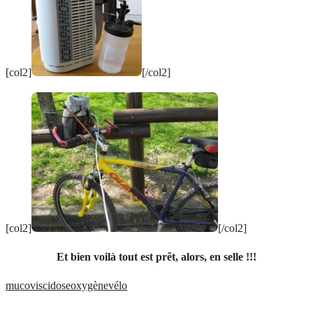
[col2]
[/col2]
[col2]
[/col2]
Et bien voilà tout est prêt, alors, en selle !!!
mucoviscidose
oxygène
vélo