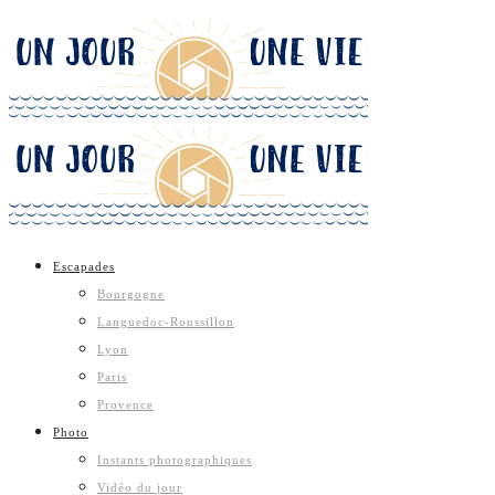
Escapades
Bourgogne
Languedoc-Roussillon
Lyon
Paris
Provence
Photo
Instants photographiques
Vidéo du jour