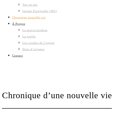
Ten on ten
Instant Fotografik (365)
Chronique nouvelle vie
À Propos
La mucoviscidose
La greffe
Les virades de l’espoir
Dons d’organes
Contact
Chronique d’une nouvelle vie