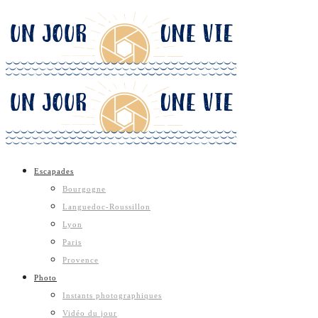
Escapades
Bourgogne
Languedoc-Roussillon
Lyon
Paris
Provence
Photo
Instants photographiques
Vidéo du jour