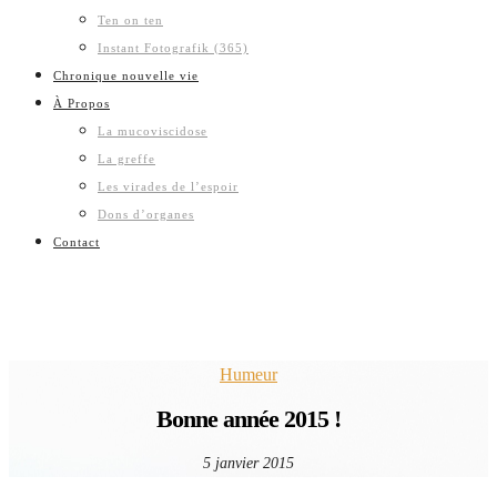
Ten on ten
Instant Fotografik (365)
Chronique nouvelle vie
À Propos
La mucoviscidose
La greffe
Les virades de l’espoir
Dons d’organes
Contact
Humeur
Bonne année 2015 !
5 janvier 2015