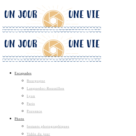
Escapades
Bourgogne
Languedoc-Roussillon
Lyon
Paris
Provence
Photo
Instants photographiques
Vidéo du jour