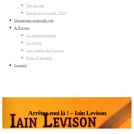
Ten on ten
Instant Fotografik (365)
Chronique nouvelle vie
À Propos
La mucoviscidose
La greffe
Les virades de l’espoir
Dons d’organes
Contact
Lecture
Arrêtez-moi là ! – Iain Levison
31 mars 2013