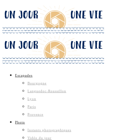
Escapades
Bourgogne
Languedoc-Roussillon
Lyon
Paris
Provence
Photo
Instants photographiques
Vidéo du jour