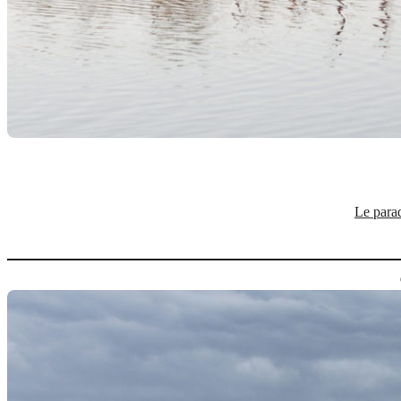
Le parad