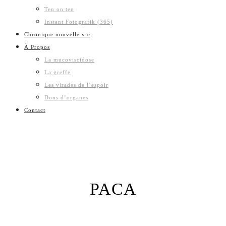
Ten on ten
Instant Fotografik (365)
Chronique nouvelle vie
À Propos
La mucoviscidose
La greffe
Les virades de l’espoir
Dons d’organes
Contact
PACA