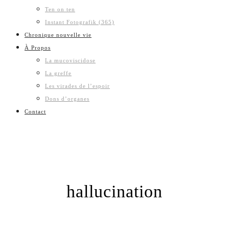
Ten on ten
Instant Fotografik (365)
Chronique nouvelle vie
À Propos
La mucoviscidose
La greffe
Les virades de l’espoir
Dons d’organes
Contact
hallucination