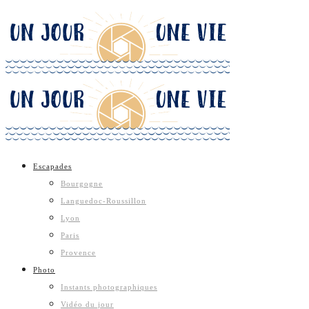
Escapades
Bourgogne
Languedoc-Roussillon
Lyon
Paris
Provence
Photo
Instants photographiques
Vidéo du jour