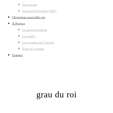
Ten on ten
Instant Fotografik (365)
Chronique nouvelle vie
À Propos
La mucoviscidose
La greffe
Les virades de l’espoir
Dons d’organes
Contact
grau du roi