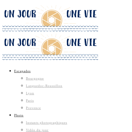
Escapades
Bourgogne
Languedoc-Roussillon
Lyon
Paris
Provence
Photo
Instants photographiques
Vidéo du jour