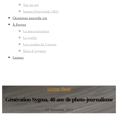
Ten on ten
Instant Fotografik (365)
Chronique nouvelle vie
À Propos
La mucoviscidose
La greffe
Les virades de l’espoir
Dons d’organes
Contact
Lecture
Photo
Génération Sygma, 40 ans de photo-journalisme
21 novembre 2013