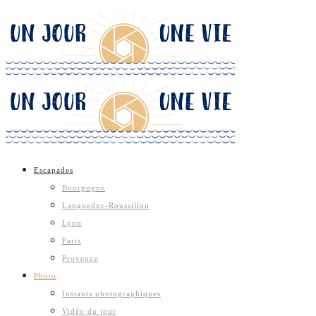
Escapades
Bourgogne
Languedoc-Roussillon
Lyon
Paris
Provence
Photo
Instants photographiques
Vidéo du jour